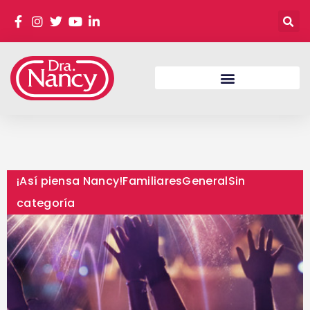
¡Así piensa Nancy!
Familiares
General
Sin
categoría